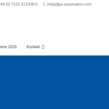
 49 (0) 7232 313308-0
info[at]pa-automation.com
mine 2026
Kontakt
N
.